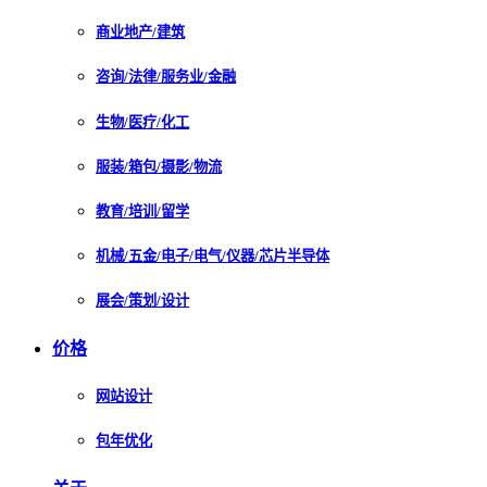
商业地产/建筑
咨询/法律/服务业/金融
生物/医疗/化工
服装/箱包/摄影/物流
教育/培训/留学
机械/五金/电子/电气/仪器/芯片半导体
展会/策划/设计
价格
网站设计
包年优化